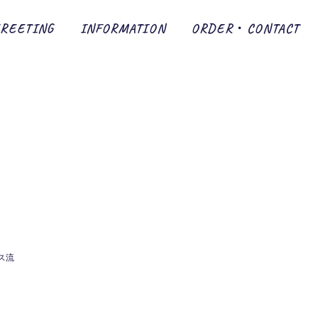
GREETING
INFORMATION
ORDER・CONTACT
ス流