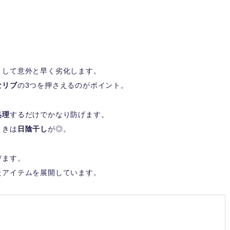
りして意外と早く劣化します。
なリブ
の3つを押さえるのがポイント。
処理
するだけでかなり防げます。
ときは
日陰干し
が◎。
びます。
たアイテムを展開しています。